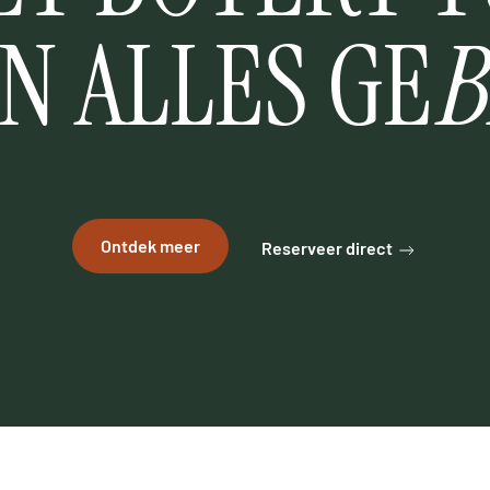
N ALLES GE
B
Ontdek meer
Reserveer direct