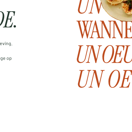
DE
.
eving.
nge op