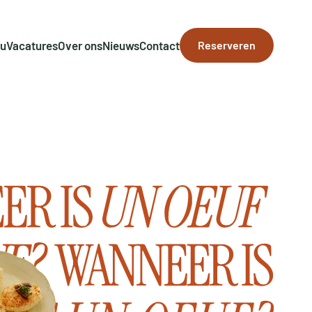
u
Vacatures
Over ons
Nieuws
Contact
Reserveren