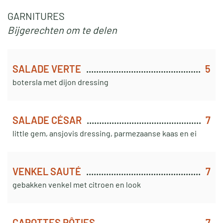
GARNITURES
Bij
gerechten om te delen
SALADE VERTE
5
botersla met dijon dressing
SALADE CÉSAR
7
little gem, ansjovis dressing, parmezaanse kaas en ei
VENKEL SAUTÉ
7
gebakken venkel met citroen en look
CAROTTES RÔTIES
7