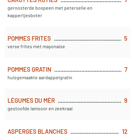
geroosterde bospeen met peterselie en
kappertjesboter
POMMES FRITES
5
verse frites met mayonaise
POMMES GRATIN
7
huisgemaakte aardappelgratin
LÉGUMES DU MÈR
9
gestoofde lamsoor en zeekraal
ASPERGES BLANCHES
12