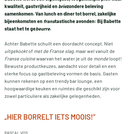
kwaliteit, gastvrijheid en
brie
zondere beleving
samenkomen. Van lunch en diner tot borrel, zakelijke
bijeenkomsten en
frans
tastische avonden: Bij Babette
staat het te ge
beurre
.
Achter Babette schuilt een doordacht concept. Niet
uitgekookt
of
met de Franse slag
, maar wel vanuit de
Franse cuisine
waarvan het water je uit de
monde
loopt!
Bewuste productkeuzes, aandacht voor detail en een
sterke focus op gastbeleving vormen de basis. Gasten
kunnen rekenen op een trendy bar lounge, een
hoogwaardige keuken en ruimtes die geschikt zijn voor
zowel particuliere als zakelijke gelegenheden.
„HIER BORRELT IETS MOOIS!“
PASCAL VOS