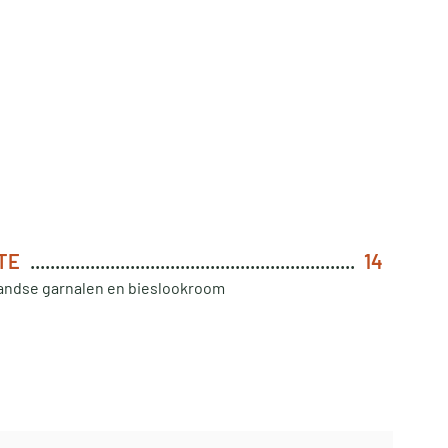
TE
14
andse garnalen en bieslookroom