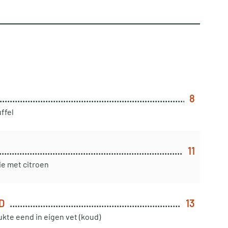
8
ffel
11
ie met citroen
D
13
kte eend in eigen vet (koud)