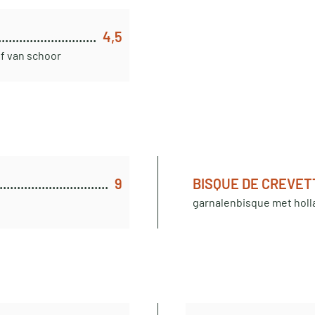
4,5
of van schoor
9
BISQUE DE CREVET
garnalenbisque met holl