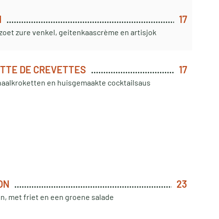
N
17
zoet zure venkel, geitenkaascrème en artisjok
TTE DE CREVETTES
17
naalkroketten en huisgemaakte cocktailsaus
ON
23
jn, met friet en een groene salade