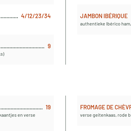
4/12/23/34
JAMBON IBÉRIQUE
authentieke Ibérico ham,
9
ks)
19
FROMAGE DE CHÈVR
kaantjes en verse
verse geitenkaas, rode b