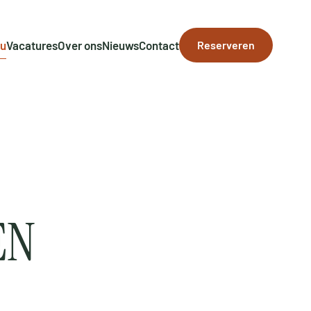
u
Vacatures
Over ons
Nieuws
Contact
Reserveren
EN