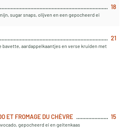
18
onijn, sugar snaps, olijven en een gepocheerd ei
21
 bavette, aardappelkaantjes en verse kruiden met
DO ET FROMAGE DU CHÈVRE
15
 avocado, gepocheerd ei en geitenkaas