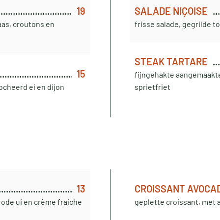
19
SALADE NIÇOISE
aas, croutons en
frisse salade, gegrilde t
STEAK TARTARE
15
fijngehakte aangemaakte
ocheerd ei en dijon
sprietfriet
13
CROISSANT AVOCA
ode ui en crème fraiche
geplette croissant, met