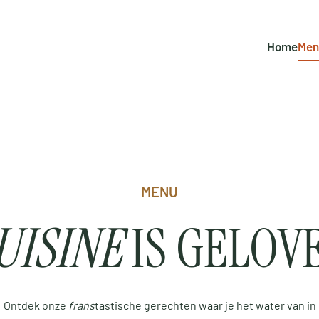
Home
Men
MENU
UISINE
IS GELOV
Ontdek onze
frans
tastische gerechten waar je het water van in