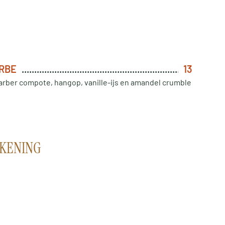
ARBE
13
arber compote, hangop, vanille-ijs en amandel crumble
EKENING